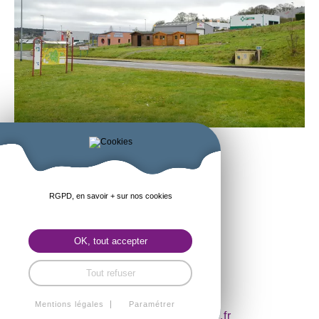
RGPD, en savoir + sur nos cookies
Plan :
Parc d'activités
OK, tout accepter
image satellite
Tout refuser
Pour tout renseignement, s'adresser à la Mairie -
Tél : 02.96.74.90.36
Mentions légales
Paramétrer
info.saint-brandan@wanadoo.fr
Courriel :