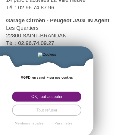
14 parc d'activités La Ville Neuve
Tél : 02.96.74.87.96
Garage Citroën - Peugeot JAGLIN Agent
Les Quartiers
22800 SAINT-BRANDAN
Tél : 02.96.74.09.27
Garage Dacia S.A.Q Agent
La Ville Neuve
22800 SAINT-BRANDAN
Tél : 02.96.74.87.96
RGPD, en savoir + sur nos cookies
Lj Maintenance -Ludovic JAN
OK, tout accepter
Mécanique agricole
14 Lanvia
Tout refuser
22800 SAINT-BRANDAN
Tél : 06.40.69.03.01
Mentions légales
Paramétrer